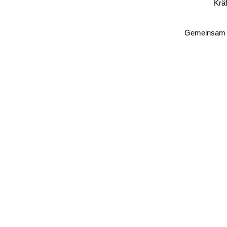
Krä
Gemeinsam bi