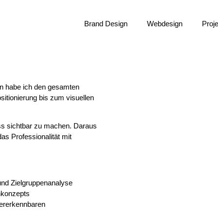
Brand Design
Webdesign
Proj
n habe ich den gesamten
sitionierung bis zum visuellen
zess sichtbar zu machen. Daraus
as Professionalität mit
 und Zielgruppenanalyse
nkonzepts
dererkennbaren