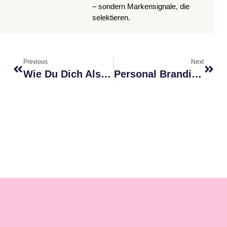
– sondern Markensignale, die
selektieren.
Previous
Next
Wie Du Dich Als Expertin Online Positionierst Und Warum Die Meisten Dabei Scheitern
Personal Branding Für Therapeutinnen: So Baust Du Vertrauen Auf